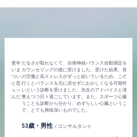
ら更年
だるさが取れなくて、自律神経バランス自動測定を事前
どこ
ていま
カウンセリングの後に受けました。受けた結果、長時間
期？
きつい
の労働と高ストレスがずっと続いているため、このまま
した
いと思
行くとバランスを元に戻せずにおかしくなる可能性が高
状態
チェッ
いという診断を受けました。先生のアドバイスと漢方で
い知
だんだ
整えつつ日々過ごしています。また、スポーツ心臓とい
クし
うことも診断から分かり、めずらしい心臓ということ
ん軽
で、とても興味深いものでした。
4
53歳・男性
/ コンサルタント